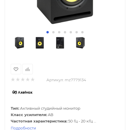
Артикул:
mz7779134
Тип:
Активный студийный монитор
Класс усилителя:
AB
Частотная характеристика:
50 Гц - 20 кГц
НЧ динамик:
6,5" композитный
Подробности