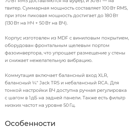
70 Вт RMS доставляются на вуфер, и 30 Вт — на
твитер. Суммарная мощность составляет 100 Вт RMS,
при этом пиковая мощность достигает до 180 Вт
(130 Вт на НЧ + 50 Вт на ВЧ).
Корпус изготовлен из MDF с виниловым покрытием,
оборудован фронтальным щелевым портом
фазоинвертора, что упрощает размещение у стены
и снижает нежелательную вибрацию.
Коммутация включает балансный вход XLR,
балансный ¼″ Jack TRS и небалансный RCA. Для
тонкой настройки ВЧ доступна ручная регулировка
с шагом в 1 дБ на задней панели. Также есть фильтр
низких частот на уровне 50 Гц.
Особенности