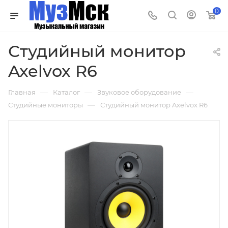
0
Студийный монитор
Axelvox R6
—
—
—
Главная
Каталог
Звуковое оборудование
—
Студийные мониторы
Студийный монитор Axelvox R6