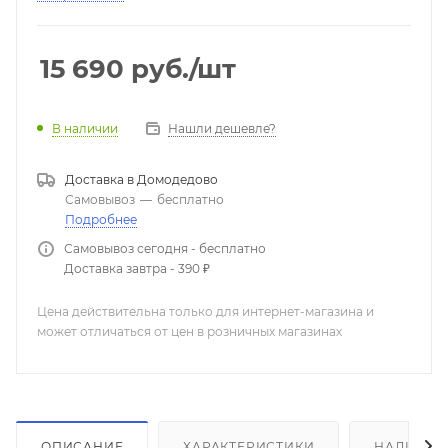
ВЧ драйвер:
1" с неодимовым куполом
Рабочая мощность:
100 Вт (НЧ: 70 Вт, ВЧ: 30 Вт)
Фильтр инфранизких частот:
50 Гц
15 690
руб.
/шт
Входные разъемы:
XLR (балансный), Jack 6,35мм
(балансный), RCA (небалансный)
Вес:
7 кг
Нашли дешевле?
В наличии
Доставка в
Домодедово
Самовывоз
—
бесплатно
Подробнее
Самовывоз сегодня - бесплатно
Доставка завтра - 390 ₽
Цена действительна только для интернет-магазина и
может отличаться от цен в розничных магазинах
ОПИСАНИЕ
ХАРАКТЕРИСТИКИ
НАЛИЧИЕ