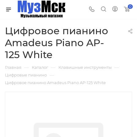
0
Цифровое пианино
Amadeus Piano AP-
125 White
—
—
—
Главная
Каталог
Клавишные инструменты
—
Цифровые пианино
Цифровое пианино Amadeus Piano AP-125 White