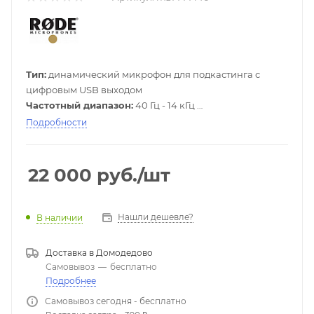
Тип:
динамический микрофон для подкастинга с
цифровым USB выходом
Частотный диапазон:
40 Гц - 14 кГц
Диаграмма направленности:
Кардиоида
Подробности
Соотношение сигнал/шум:
> 78 дБ
Капсюль:
28 мм динамический капсюль
Питание:
через USB порт
22 000
руб.
/шт
Выходы:
выход на наушники 3,5 мм с регулировкой
громкости
Совместимость:
Winwows и Mac
Нашли дешевле?
В наличии
Цвет:
белый
Аксессуары в комплекте:
USB кабель (3 м) и
Доставка в
Домодедово
крепление на стойку
Самовывоз
—
бесплатно
Подробнее
Самовывоз сегодня - бесплатно