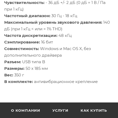
Чувствительность:
- 36 дБ +/- 2 дБ (0 дБ = 1 В / Па
при 1 кГц)
Частотный диапазон:
30 Гц - 18 кГц
Максимальный уровень звукового давления:
140
дБ (при 1 кГц < или = 1% THD)
Частота дискретизации:
48 кГц
Сэмплирование:
16 бит
Совместимость:
Windows и Mac OS X, без
дополнительного драйвера
Разъем:
USB типа B
Размеры:
50 х 185 мм
Вес:
350 г
В комплекте:
антивибрационное крепление
О КОМПАНИИ
УСЛУГИ
КАК КУПИТЬ