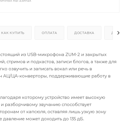
зничных магазинах
КАК КУПИТЬ
ОПЛАТА
ДОСТАВКА
ДОПОЛН
состоящий из USB-микрофона ZUM-2 и закрытых
, стримов и подкастов, записи блогов, а также для
ко озвучить и записать вокал или речь в
он АЦ/ЦА-конверторы, поддерживающие работу в
лагодаря которому устройство имеет высокую
у и разборчивому звучанию способствует
торонам от капсюля, оставляя лишь узкую зону
 давление может доходить до 135 дБ.