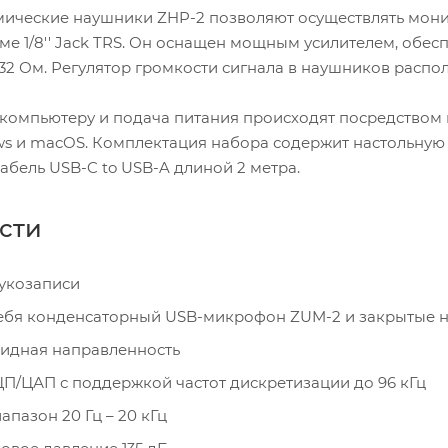
ические наушники ZHP-2 позволяют осуществлять мони
ме 1/8'' Jack TRS. Он оснащен мощным усилителем, обе
2 Ом. Регулятор громкости сигнала в наушников распол
компьютеру и подача питания происходят посредством
s и macOS. Комплектация набора содержит настольную с
абель USB-C to USB-A длиной 2 метра.
сти
вукозаписи
себя конденсаторный USB-микрофон ZUM-2 и закрытые 
идная направленность
П/ЦАП с поддержкой частот дискретизации до 96 кГц
апазон 20 Гц – 20 кГц