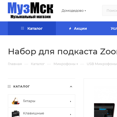
Домодедово
Каталог
Акции
Ус
Набор для подкаста Zo
—
—
—
Главная
Каталог
Микрофоны
USB Микрофоны
КАТАЛОГ
Гитары
Клавишные