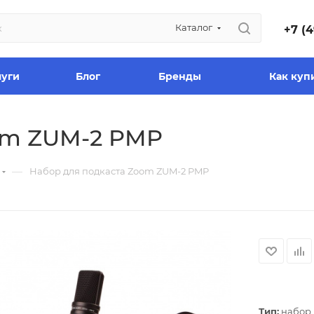
Каталог
+7 (4
луги
Блог
Бренды
Как куп
om ZUM-2 PMP
—
Набор для подкаста Zoom ZUM-2 PMP
Тип:
набор 