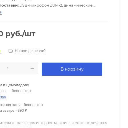
поставки:
USB-микрофон ZUM-2, динамические
ники ZHP-2, настольная стойка-тренога TPS-4,
ти
ый крепеж для микрофонной стойки, поролоновая
а, 2-метровый USB-кабель (Type-C-Type-A), краткое
о пользователя
0
руб.
/шт
Нашли дешевле?
и
В корзину
а в
Домодедово
воз
—
бесплатно
нее
оз сегодня - бесплатно
 завтра - 390 ₽
ительна только для интернет-магазина и может отличаться