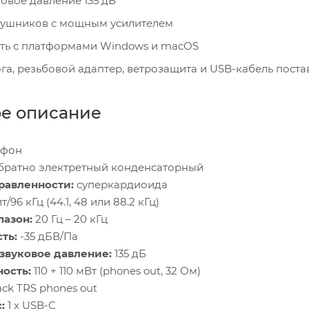
овое давление 135 дБ
аушников с мощным усилителем
ть с платформами Windows и macOS
га, резьбовой адаптер, ветрозащита и USB-кабель поста
е описание
офон
братно электретный конденсаторный
равленности:
суперкардиоида
т/96 кГц (44.1, 48 или 88.2 кГц)
пазон:
20 Гц – 20 кГц
ть:
-35 дБВ/Па
звуковое давление:
135 дБ
ость:
110 + 110 мВт (phones out, 32 Ом)
 Jack TRS phones out
:
1 x USB-C