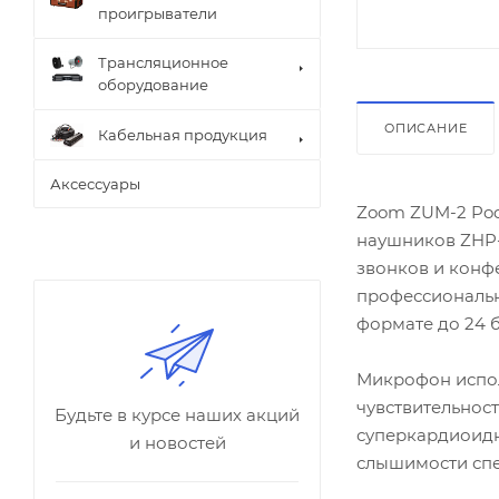
проигрыватели
Трансляционное
оборудование
ОПИСАНИЕ
Кабельная продукция
Аксессуары
Zoom ZUM-2 Pod
наушников ZHP-2
звонков и конфе
профессиональн
формате до 24 б
Микрофон испол
чувствительност
Будьте в курсе наших акций
суперкардиоидна
и новостей
слышимости спер