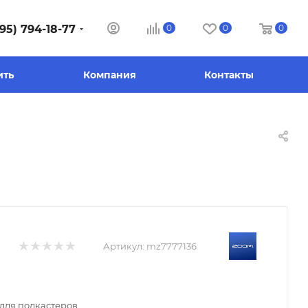
95) 794-18-77
0
0
0
ить
Компания
Контакты
Артикул:
mz7777136
для подкастеров