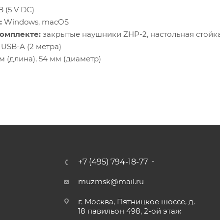
 (5 V DC)
:
Windows, macOS
комплекте:
закрытые наушники ZHP-2, настольная стойка
 USB-A (2 метра)
м (длина), 54 мм (диаметр)
+7 (495) 794-18-77
muzmsk@mail.ru
г. Москва, Пятницкое шоссе, д.
18 павильон 498, 2-ой этаж