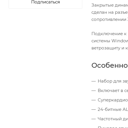
Подписаться
Закрытые динам
сделан на разъе
сопротивлении 3
Подключение к 
системы Window
ветрозащиту и к
Особенно
Набор для з
Включает в 
Суперкардио
24-битные АЦ
Частотный ди