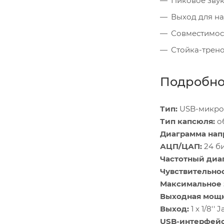
Пиковое звук
Выход для н
Совместимос
Стойка-трено
Подробно
Тип:
USB-микр
Тип капсюля:
о
Диаграмма нап
АЦП/ЦАП:
24 би
Частотный диа
Чувствительнос
Максимальное 
Выходная мощн
Выход:
1 x 1/8''
USB-интерфейс