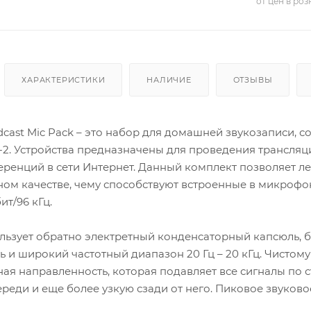
от цен в ро
ХАРАКТЕРИСТИКИ
НАЛИЧИЕ
ОТЗЫВЫ
cast Mic Pack – это набор для домашней звукозаписи, 
. Устройства предназначены для проведения трансляций
ренций в сети Интернет. Данный комплект позволяет лег
ом качестве, чему способствуют встроенные в микроф
ит/96 кГц.
ьзует обратно электретный конденсаторный капсюль, б
ь и широкий частотный диапазон 20 Гц – 20 кГц. Чистом
я направленность, которая подавляет все сигналы по с
еди и еще более узкую сзади от него. Пиковое звуковое