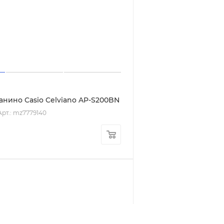
анино Casio
S200BN
Арт.: mz7779140