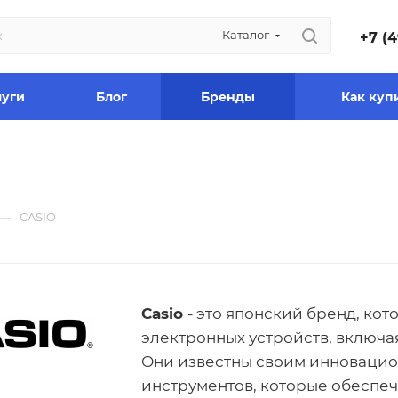
Каталог
+7 (4
луги
Блог
Бренды
Как куп
—
CASIO
Casio
- это японский бренд, ко
электронных устройств, включ
Они известны своим инновацио
инструментов, которые обеспеч