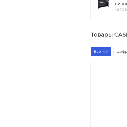
пиан
48 ТО
Товары CAS
Все
60
Цифр