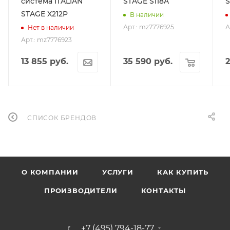
система ITALIAN
STAGE S118A
S
STAGE X212P
В наличии
Арт.: mz7776925
А
Нет в наличии
Арт.: mz7776923
13 855
руб.
35 590
руб.
СПИСОК БРЕНДОВ
О КОМПАНИИ
УСЛУГИ
КАК КУПИТЬ
ПРОИЗВОДИТЕЛИ
КОНТАКТЫ
+7 (495) 794-18-77