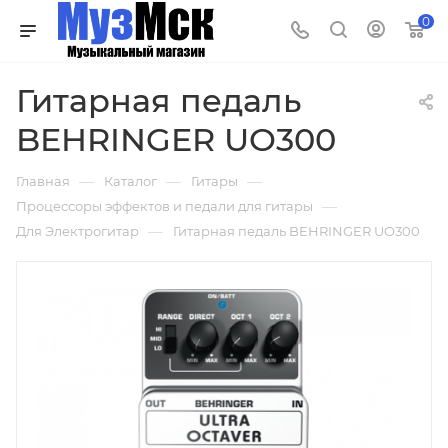
0
Гитарная педаль
BEHRINGER UO300
—
—
—
Главная
Каталог
Гитары
—
Процессоры эффектов и педали для гитары
—
Для Электрогитар
Гитарная педаль BEHRINGER UO300