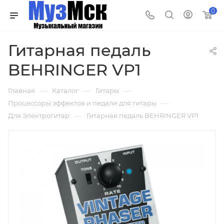
0
Гитарная педаль
BEHRINGER VP1
—
—
—
Главная
Каталог
Гитары
—
Процессоры эффектов и педали для гитары
—
Для Электрогитар
Гитарная педаль BEHRINGER VP1