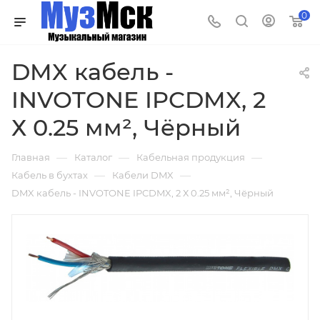
0
DMX кабель -
INVOTONE IPCDMX, 2
Х 0.25 мм², Чёрный
—
—
—
Главная
Каталог
Кабельная продукция
—
—
Кабель в бухтах
Кабели DMX
DMX кабель - INVOTONE IPCDMX, 2 Х 0.25 мм², Чёрный