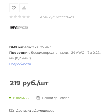
Артикул:
mz7776498
DMX кабель:
2 х 0.25 мм²
Проводник:
бескислородная медь - 24 AWG = 7 x 0.22
мм (0,25 мм²)
Сопротивление:
85 Ом / км при 20 градусах
Подробности
Изоляция:
PVC
Внешний диаметр:
5.4 мм
Цвет:
Чёрный
219
руб.
/шт
Нашли дешевле?
В наличии
Доставка в
Домодедово