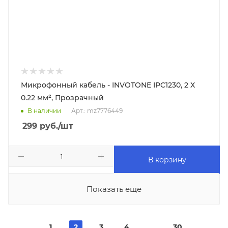
Микрофонный кабель - INVOTONE IPC1230, 2 Х
0.22 мм², Прозрачный
В наличии
Арт.: mz7776449
299
руб.
/шт
В корзину
Показать еще
1
2
3
4
30