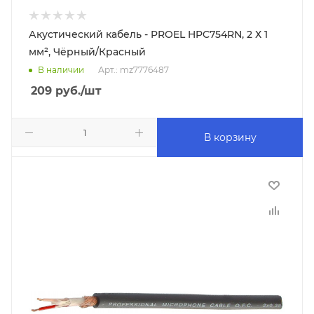
Акустический кабель - PROEL HPC754RN, 2 Х 1
мм², Чёрный/Красный
В наличии
Арт.: mz7776487
209
руб.
/шт
В корзину