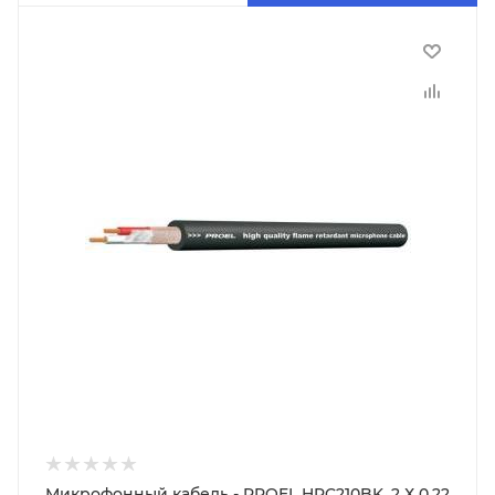
Микрофонный кабель - PROEL HPC210BK, 2 Х 0.22