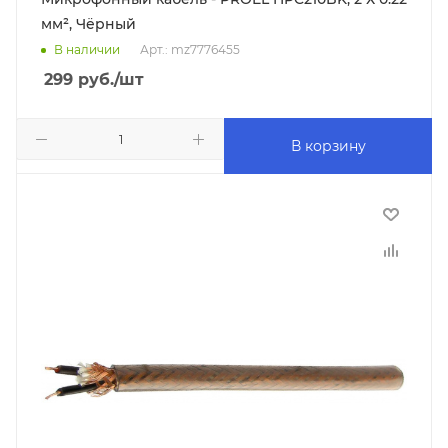
мм², Чёрный
В наличии
Арт.: mz7776455
299
руб.
/шт
В корзину