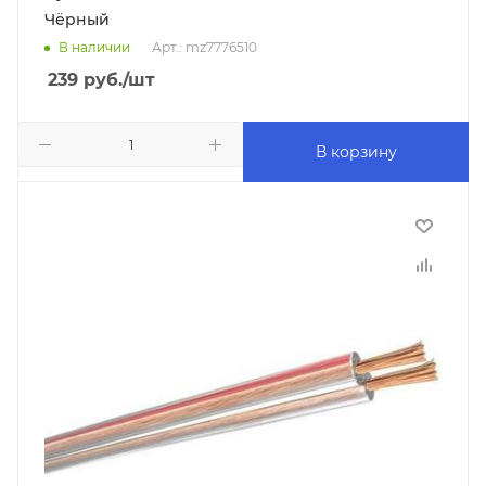
Чёрный
В наличии
Арт.: mz7776510
239
руб.
/шт
В корзину