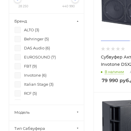
28 250
440 990
Бренд
ALTO (
3
)
Behringer (
5
)
DAS Audio (
6
)
Субвуфер Ак
EUROSOUND (
7
)
Invotone DSX
FBT (
9
)
В наличии
Invotone (
6
)
79 990
руб.
Italian Stage (
3
)
RCF (
5
)
TURBOSOUND (
10
)
Xline (
2
)
Модель
Yamaha (
5
)
Тип Сабвуфера
ZTX audio (
1
)