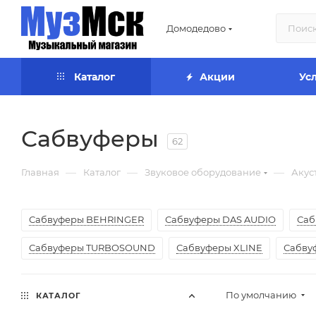
Домодедово
Каталог
Акции
Ус
Сабвуферы
62
—
—
—
Главная
Каталог
Звуковое оборудование
Акус
Сабвуферы BEHRINGER
Сабвуферы DAS AUDIO
Саб
Сабвуферы TURBOSOUND
Сабвуферы XLINE
Сабву
По умолчанию
КАТАЛОГ