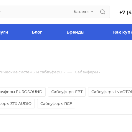
Каталог
+7 (4
луги
Блог
Бренды
Как куп
—
тические системы и сабвуферы
Сабвуферы
вуферы EUROSOUND
Сабвуферы FBT
Сабвуферы INVOTO
феры ZTX AUDIO
Сабвуферы RCF