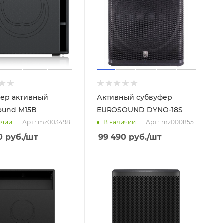
ер активный
Активный субвуфер
ound M15B
EUROSOUND DYNO-18S
ичии
Арт.: mz003498
В наличии
Арт.: mz000855
0
руб.
/шт
99 490
руб.
/шт