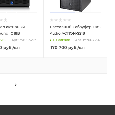
ер активный
Пассивный Сабвуфер DAS
ound IQ18B
Audio ACTION-S218
ичии
Арт.: mz003497
В наличии
Арт.: mz003334
0
руб.
/шт
170 700
руб.
/шт
4