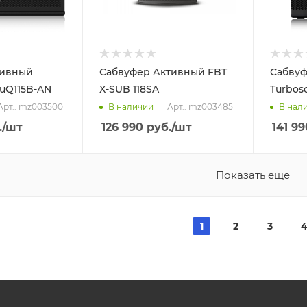
тивный
Сабвуфер Активный FBT
Сабвуф
uQ115B-AN
X-SUB 118SA
Turbos
Арт.: mz003500
В наличии
Арт.: mz003485
В нал
.
/шт
126 990
руб.
/шт
141 99
Показать еще
1
2
3