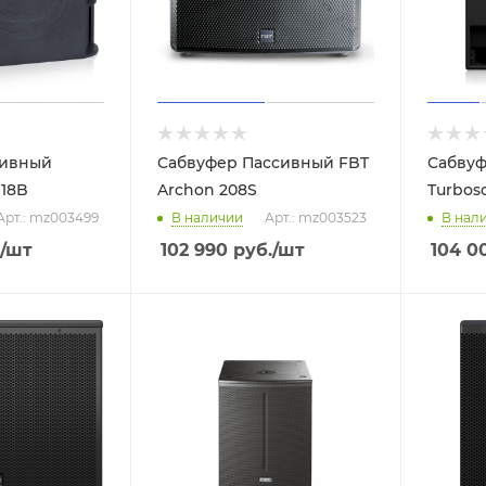
тивный
Сабвуфер Пассивный FBT
Сабвуф
M18B
Archon 208S
Turbos
Арт.: mz003499
В наличии
Арт.: mz003523
В нал
/шт
102 990
руб.
/шт
104 0