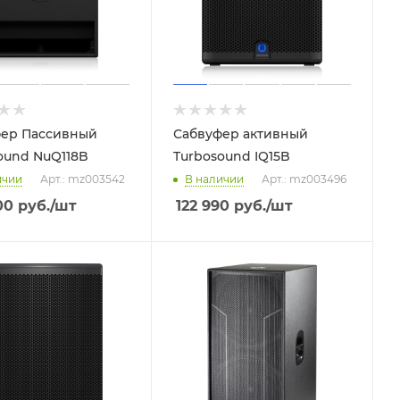
ер Пассивный
Сабвуфер активный
ound NuQ118B
Turbosound IQ15B
ичии
Арт.: mz003542
В наличии
Арт.: mz003496
00
руб.
/шт
122 990
руб.
/шт