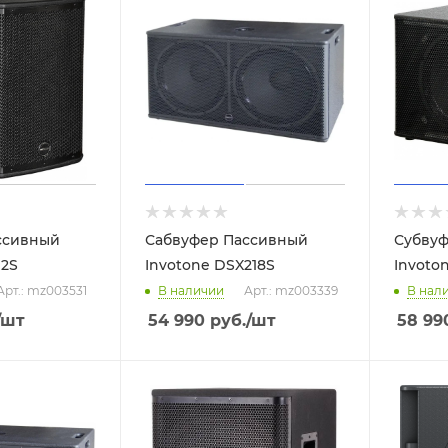
ссивный
Сабвуфер Пассивный
Субвуф
12S
Invotone DSX218S
Invoto
Арт.: mz003531
В наличии
Арт.: mz003339
В нал
/шт
54 990
руб.
/шт
58 99