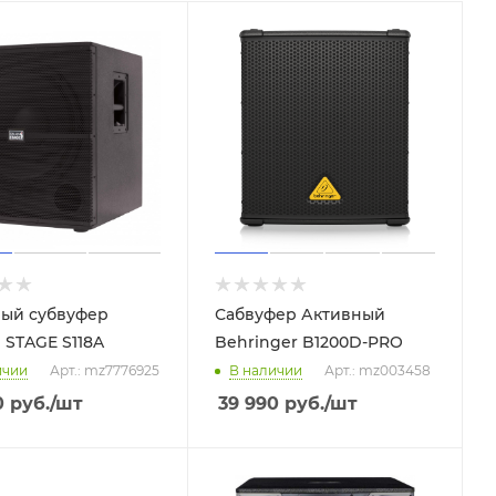
ый субвуфер
Сабвуфер Активный
N STAGE S118A
Behringer B1200D-PRO
ичии
Арт.: mz7776925
В наличии
Арт.: mz003458
0
руб.
/шт
39 990
руб.
/шт