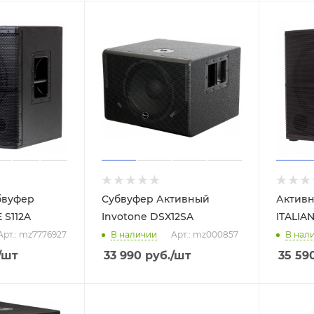
бвуфер
Субвуфер Активный
Активн
 S112A
Invotone DSX12SA
ITALIA
Арт.: mz7776927
В наличии
Арт.: mz000857
В нал
/шт
33 990
руб.
/шт
35 59