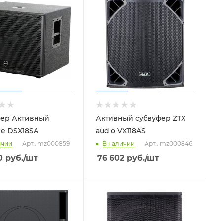
ер Активный
Активный субвуфер ZTX
ne DSX18SA
audio VX118AS
ичии
Арт.: mz000859
В наличии
Арт.: mz000846
0
руб.
/шт
76 602
руб.
/шт