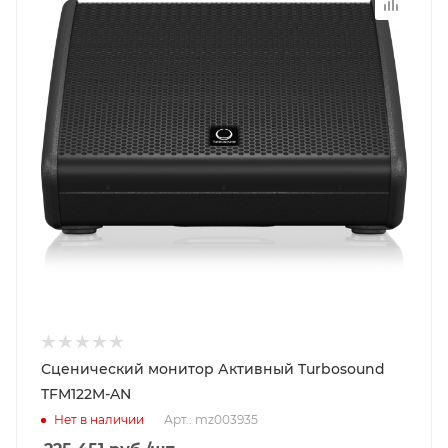
Сценический монитор Активный Turbosound
TFM122M-AN
Нет в наличии
Арт.: mz003935