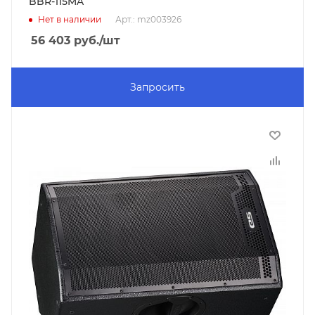
BBR-115MA
Нет в наличии
Арт.: mz003926
56 403
руб.
/шт
Запросить