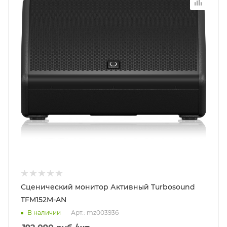
Сценический монитор Активный Turbosound
TFM152M-AN
В наличии
Арт.: mz003936