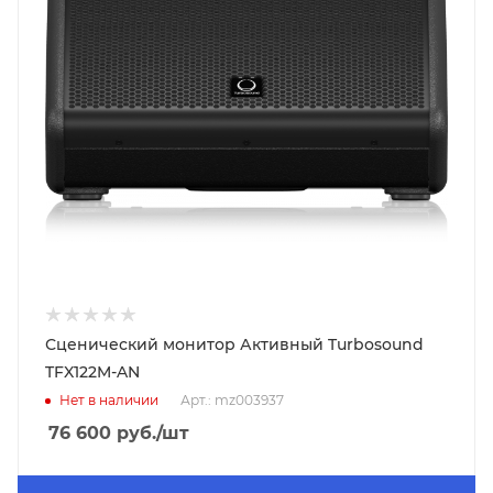
Сценический монитор Активный Turbosound
TFX122M-AN
Нет в наличии
Арт.: mz003937
76 600
руб.
/шт