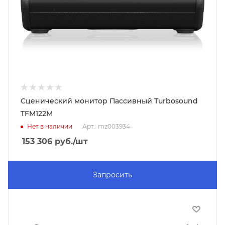
Сценический монитор Пассивный Turbosound
TFM122M
Нет в наличии
Арт.: mz003934
153 306
руб.
/шт
Запросить