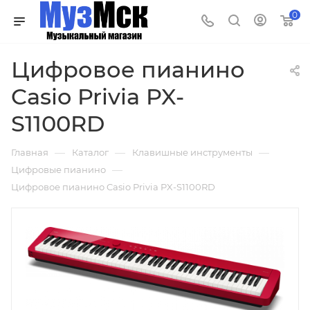
0
Цифровое пианино
Casio Privia PX-
S1100RD
—
—
—
Главная
Каталог
Клавишные инструменты
—
Цифровые пианино
Цифровое пианино Casio Privia PX-S1100RD