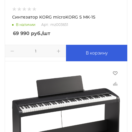
Синтезатор KORG microKORG S MK-1S
В наличии
Арт.: mz003651
69 990
руб.
/шт
В корзину