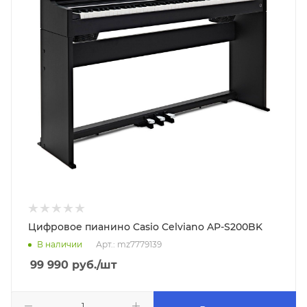
Цифровое пианино Casio Celviano AP-S200BK
В наличии
Арт.: mz7779139
99 990
руб.
/шт