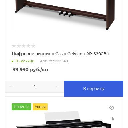
Цифровое пианино Casio Celviano AP-S200BN
В наличии
Арт.: mz7779140
99 990
руб.
/шт
В корзину
Новинка
Акция